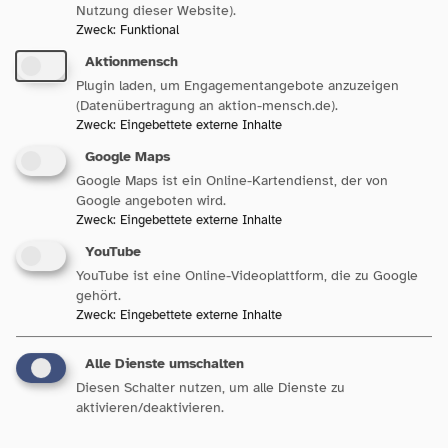
Nutzung dieser Website).
Zweck
:
Funktional
Aktionmensch
Plugin laden, um Engagementangebote anzuzeigen
(Datenübertragung an aktion-mensch.de).
Zweck
:
Eingebettete externe Inhalte
Google Maps
Google Maps ist ein Online-Kartendienst, der von
Sozialpolitik in Baden-
Google angeboten wird.
Württemberg
Zweck
:
Eingebettete externe Inhalte
YouTube
YouTube ist eine Online-Videoplattform, die zu Google
gehört.
Zweck
:
Eingebettete externe Inhalte
Unsere Bereiche
Alle Dienste umschalten
Diesen Schalter nutzen, um alle Dienste zu
aktivieren/deaktivieren.