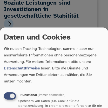
Soziale Leistungen sind
Investitionen in
gesellschaftliche Stabilität
Daten und Cookies
Wir nutzen Tracking-Technologien, sammeln aber nur
anonymisierte Informationen ohne personenbezogene
Auswertung.
Für weitere Informationen bitte unsere
Datenschutzhinweise
lesen. Bitte die Dienste und
Anwendungen von Drittanbietern auswählen, die Sie
Armut in Baden-Württemberg:
nutzen möchten.
Zahlen, Fakten und
Handlungsbedarf
Funktional
(immer erforderlich)
Speichern von Daten (z.B. Cookie für die
Benutzersitzung) in Ihrem Browser (erforderlich für die