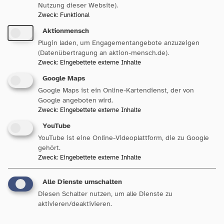
Nutzung dieser Website).
Zweck
:
Funktional
Aktionmensch
Plugin laden, um Engagementangebote anzuzeigen
(Datenübertragung an aktion-mensch.de).
Zweck
:
Eingebettete externe Inhalte
Google Maps
Google Maps ist ein Online-Kartendienst, der von
Sozialpolitik in Baden-
Google angeboten wird.
Württemberg
Zweck
:
Eingebettete externe Inhalte
YouTube
YouTube ist eine Online-Videoplattform, die zu Google
gehört.
Zweck
:
Eingebettete externe Inhalte
Unsere Bereiche
Alle Dienste umschalten
Diesen Schalter nutzen, um alle Dienste zu
aktivieren/deaktivieren.