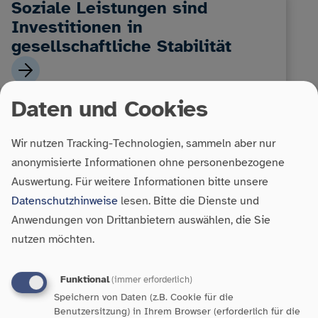
Soziale Leistungen sind
Investitionen in
gesellschaftliche Stabilität
Daten und Cookies
Wir nutzen Tracking-Technologien, sammeln aber nur
anonymisierte Informationen ohne personenbezogene
Auswertung.
Für weitere Informationen bitte unsere
Datenschutzhinweise
lesen. Bitte die Dienste und
Anwendungen von Drittanbietern auswählen, die Sie
Armut in Baden-Württemberg:
nutzen möchten.
Zahlen, Fakten und
Handlungsbedarf
Funktional
(immer erforderlich)
Speichern von Daten (z.B. Cookie für die
Benutzersitzung) in Ihrem Browser (erforderlich für die