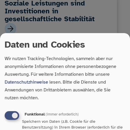
Soziale Leistungen sind
Investitionen in
gesellschaftliche Stabilität
Daten und Cookies
Wir nutzen Tracking-Technologien, sammeln aber nur
anonymisierte Informationen ohne personenbezogene
Auswertung.
Für weitere Informationen bitte unsere
Datenschutzhinweise
lesen. Bitte die Dienste und
Anwendungen von Drittanbietern auswählen, die Sie
Armut in Baden-Württemberg:
nutzen möchten.
Zahlen, Fakten und
Handlungsbedarf
Funktional
(immer erforderlich)
Speichern von Daten (z.B. Cookie für die
Benutzersitzung) in Ihrem Browser (erforderlich für die