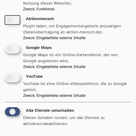
Nutzung dieser Website).
Zweck
:
Funktional
Aktionmensch
Plugin laden, um Engagementangebote anzuzeigen
(Datenübertragung an aktion-mensch.de).
Zweck
:
Eingebettete externe Inhalte
Google Maps
Google Maps ist ein Online-Kartendienst, der von
Sozialpolitik in Baden-
Google angeboten wird.
Württemberg
Zweck
:
Eingebettete externe Inhalte
YouTube
YouTube ist eine Online-Videoplattform, die zu Google
gehört.
Zweck
:
Eingebettete externe Inhalte
Unsere Bereiche
Alle Dienste umschalten
Diesen Schalter nutzen, um alle Dienste zu
aktivieren/deaktivieren.