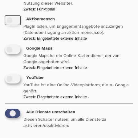
Nutzung dieser Website).
Zweck
:
Funktional
Aktionmensch
Plugin laden, um Engagementangebote anzuzeigen
(Datenübertragung an aktion-mensch.de).
Zweck
:
Eingebettete externe Inhalte
Google Maps
Google Maps ist ein Online-Kartendienst, der von
Sozialpolitik in Baden-
Google angeboten wird.
Württemberg
Zweck
:
Eingebettete externe Inhalte
YouTube
YouTube ist eine Online-Videoplattform, die zu Google
gehört.
Zweck
:
Eingebettete externe Inhalte
Unsere Bereiche
Alle Dienste umschalten
Diesen Schalter nutzen, um alle Dienste zu
aktivieren/deaktivieren.