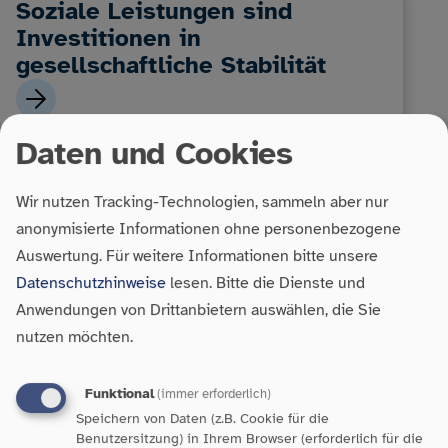
Soziale Leistungen sind
Investitionen in
gesellschaftliche Stabilität
Daten und Cookies
Wir nutzen Tracking-Technologien, sammeln aber nur
anonymisierte Informationen ohne personenbezogene
Auswertung.
Für weitere Informationen bitte unsere
Datenschutzhinweise
lesen. Bitte die Dienste und
Anwendungen von Drittanbietern auswählen, die Sie
Armut in Baden-Württemberg:
nutzen möchten.
Zahlen, Fakten und
Handlungsbedarf
Funktional
(immer erforderlich)
Speichern von Daten (z.B. Cookie für die
Benutzersitzung) in Ihrem Browser (erforderlich für die